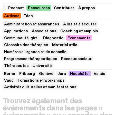
Podcast
Ressources
Contribuer
À propos
Autisme
Tdah
Administration et assurances
A lire et à écouter
Applications
Associations
Coaching et emplois
Communauté lgbt+
Diagnostic
Evènements
Glossaire des thérapies
Materiel utile
Numéros d’urgence et de conseils
Programmes thérapeutiques
Réseaux sociaux
Thérapeutes
Université
Berne
Fribourg
Genève
Jura
Neuchâtel
Valais
Vaud
Formations et workshops
Activités culturelles et manifestations
Trouvez également des
événements dans les pages «