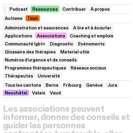
Podcast
Ressources
Contribuer
À propos
Autisme
Tdah
Administration et assurances
A lire et à écouter
Applications
Associations
Coaching et emplois
Communauté lgbt+
Diagnostic
Evènements
Glossaire des thérapies
Materiel utile
Numéros d’urgence et de conseils
Programmes thérapeutiques
Réseaux sociaux
Thérapeutes
Université
Tous les cantons
Berne
Fribourg
Genève
Jura
Neuchâtel
Valais
Vaud
Les associations peuvent
informer, donner des conseils et
guider les personnes