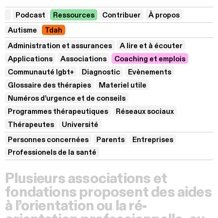
Podcast
Ressources
Contribuer
À propos
Autisme
Tdah
Administration et assurances
A lire et à écouter
Applications
Associations
Coaching et emplois
Communauté lgbt+
Diagnostic
Evènements
Glossaire des thérapies
Materiel utile
Numéros d’urgence et de conseils
Programmes thérapeutiques
Réseaux sociaux
Thérapeutes
Université
Personnes concernées
Parents
Entreprises
Professionels de la santé
Plusieurs associations et
fondations proposent des aides
à l’orientation ou la ré-